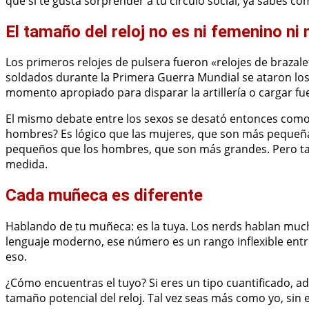
que si te gusta sorprender a tu círculo social, ya sabes có
El tamaño del reloj no es ni femenino ni
Los primeros relojes de pulsera fueron «relojes de braza
soldados durante la Primera Guerra Mundial se ataron los 
momento apropiado para disparar la artillería o cargar fue
El mismo debate entre los sexos se desató entonces como 
hombres? Es lógico que las mujeres, que son más pequeñ
pequeños que los hombres, que son más grandes. Pero ta
medida.
Cada muñeca es diferente
Hablando de tu muñeca: es la tuya. Los nerds hablan mucho
lenguaje moderno, ese número es un rango inflexible entr
eso.
¿Cómo encuentras el tuyo? Si eres un tipo cuantificado, a
tamaño potencial del reloj. Tal vez seas más como yo, s