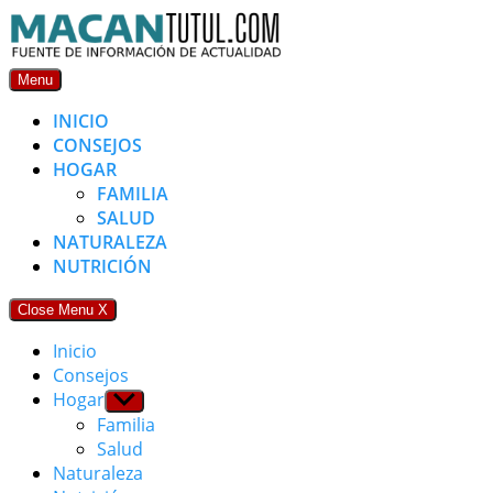
Skip
to
content
Menu
INICIO
CONSEJOS
HOGAR
FAMILIA
SALUD
NATURALEZA
NUTRICIÓN
Close Menu
X
Inicio
Consejos
Hogar
Show
sub
Familia
menu
Salud
Naturaleza