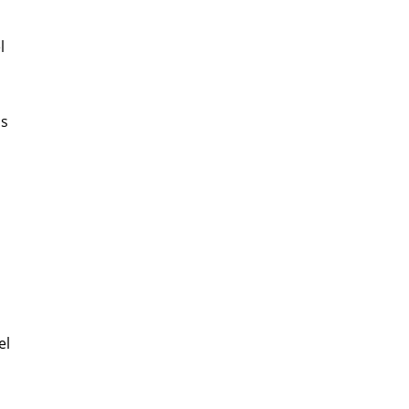
l
ás
el