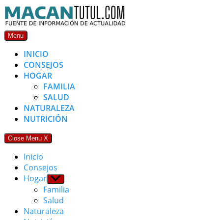
Skip
to
content
Menu
INICIO
CONSEJOS
HOGAR
FAMILIA
SALUD
NATURALEZA
NUTRICIÓN
Close Menu
X
Inicio
Consejos
Hogar
Show
sub
Familia
menu
Salud
Naturaleza