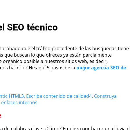
el SEO técnico
mprobado que el tráfico procedente de las búsquedas tiene
nas que buscan lo que ofreces ya están parcialmente
 orgánico posible a nuestros sitios web, es decir,
os hacerlo? He aquí 5 pasos de la
mejor agencia SEO de
ntic HTML
3. Escriba contenido de calidad
4. Construya
 enlaces internos.
e
ia de palabras clave. ¿Cómo? Empieza por hacer una lluvia 