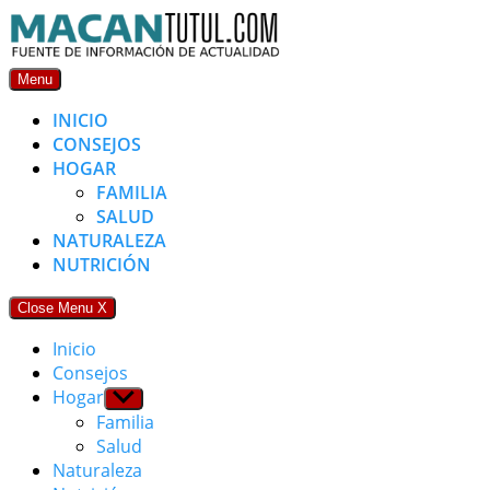
Skip
to
content
Menu
INICIO
CONSEJOS
HOGAR
FAMILIA
SALUD
NATURALEZA
NUTRICIÓN
Close Menu
X
Inicio
Consejos
Hogar
Show
sub
Familia
menu
Salud
Naturaleza