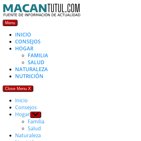
Skip
to
content
Menu
INICIO
CONSEJOS
HOGAR
FAMILIA
SALUD
NATURALEZA
NUTRICIÓN
Close Menu
X
Inicio
Consejos
Hogar
Show
sub
Familia
menu
Salud
Naturaleza