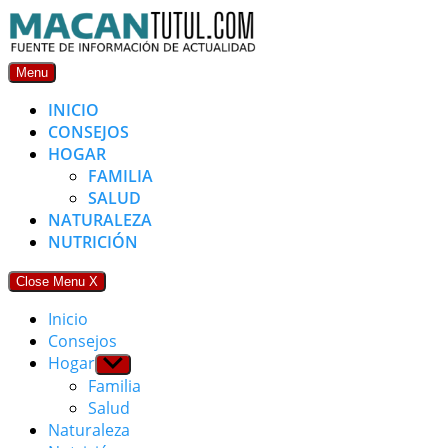
Skip
to
content
Menu
INICIO
CONSEJOS
HOGAR
FAMILIA
SALUD
NATURALEZA
NUTRICIÓN
Close Menu
X
Inicio
Consejos
Hogar
Show
sub
Familia
menu
Salud
Naturaleza