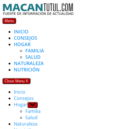
Skip
to
content
Menu
INICIO
CONSEJOS
HOGAR
FAMILIA
SALUD
NATURALEZA
NUTRICIÓN
Close Menu
X
Inicio
Consejos
Hogar
Show
sub
Familia
menu
Salud
Naturaleza