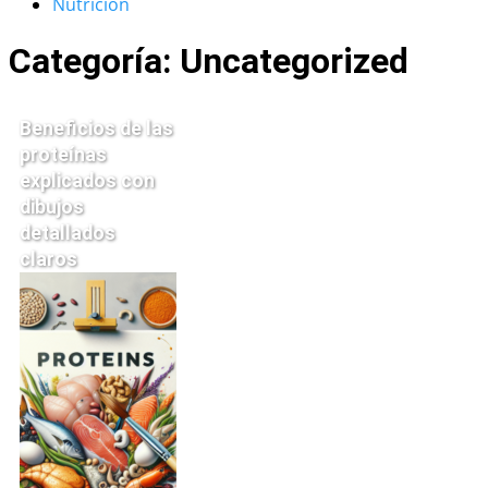
Nutrición
Categoría: Uncategorized
Beneficios de las
proteínas
explicados con
dibujos
detallados
claros