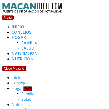
Skip
to
content
Menu
INICIO
CONSEJOS
HOGAR
FAMILIA
SALUD
NATURALEZA
NUTRICIÓN
Close Menu
X
Inicio
Consejos
Hogar
Show
sub
Familia
menu
Salud
Naturaleza