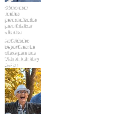
Cómo usar
toallas
personalizadas
para fidelizar
clientes
Actividades
Deportivas: La
Clave para una
Vida Saludable y
Activa