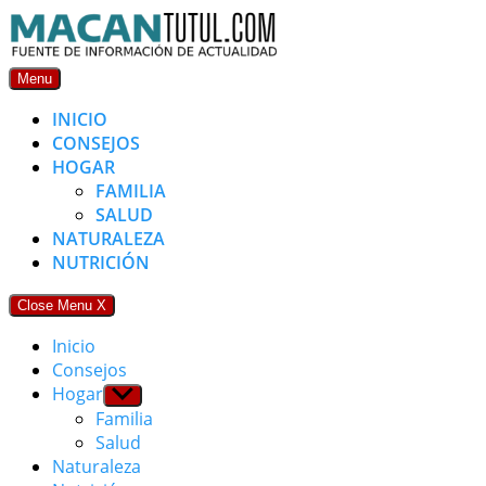
Skip
to
content
Menu
INICIO
CONSEJOS
HOGAR
FAMILIA
SALUD
NATURALEZA
NUTRICIÓN
Close Menu
X
Inicio
Consejos
Hogar
Show
sub
Familia
menu
Salud
Naturaleza