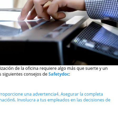
zación de la oficina requiere algo más que suerte y un
os siguientes consejos de
Safetydoc
:
Proporcione una advertencia
4. Asegurar la completa
mación
6. Involucra a tus empleados en las decisiones de