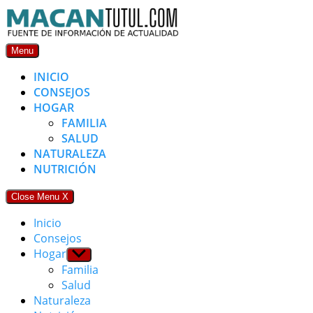
Skip
to
content
Menu
INICIO
CONSEJOS
HOGAR
FAMILIA
SALUD
NATURALEZA
NUTRICIÓN
Close Menu
X
Inicio
Consejos
Hogar
Show
sub
Familia
menu
Salud
Naturaleza