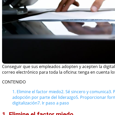
Conseguir que sus empleados adopten y acepten la digitali
correo electrónico para toda la oficina: tenga en cuenta l
CONTENIDO
1. Elimine el factor miedo
2. Sé sincero y comunica
3. 
adopción por parte del liderazgo
5. Proporcionar for
digitalización
7. Ir paso a paso
1. Elimine el factor miedo