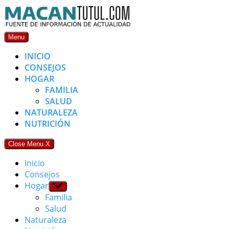
Skip
to
content
Menu
INICIO
CONSEJOS
HOGAR
FAMILIA
SALUD
NATURALEZA
NUTRICIÓN
Close Menu
X
Inicio
Consejos
Hogar
Show
sub
Familia
menu
Salud
Naturaleza