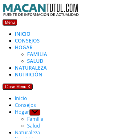
Skip
to
content
Menu
INICIO
CONSEJOS
HOGAR
FAMILIA
SALUD
NATURALEZA
NUTRICIÓN
Close Menu
X
Inicio
Consejos
Hogar
Show
sub
Familia
menu
Salud
Naturaleza