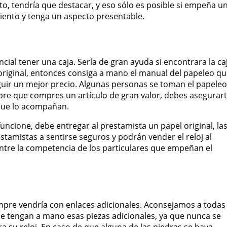
o, tendría que destacar, y eso sólo es posible si empeña u
iento y tenga un aspecto presentable.
ncial tener una caja. Sería de gran ayuda si encontrara la ca
ja original, entonces consiga a mano el manual del papeleo q
seguir un mejor precio. Algunas personas se toman el papeleo
empre que compres un artículo de gran valor, debes asegurar
que lo acompañan.
funcione, debe entregar al prestamista un papel original, la
restamistas a sentirse seguros y podrán vender el reloj al
ntre la competencia de los particulares que empeñan el
empre vendría con enlaces adicionales. Aconsejamos a todas
ue tengan a mano esas piezas adicionales, ya que nunca se
 su reloj. En caso de que alguna de las piedras se haya