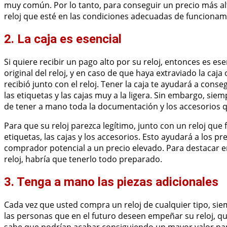
muy común. Por lo tanto, para conseguir un precio más alt
reloj que esté en las condiciones adecuadas de funcionam
2. La caja es esencial
Si quiere recibir un pago alto por su reloj, entonces es ese
original del reloj, y en caso de que haya extraviado la ca
recibió junto con el reloj. Tener la caja te ayudará a con
las etiquetas y las cajas muy a la ligera. Sin embargo, si
de tener a mano toda la documentación y los accesorios 
Para que su reloj parezca legítimo, junto con un reloj que 
etiquetas, las cajas y los accesorios. Esto ayudará a los p
comprador potencial a un precio elevado. Para destacar e
reloj, habría que tenerlo todo preparado.
3. Tenga a mano las piezas adicionales
Cada vez que usted compra un reloj de cualquier tipo, si
las personas que en el futuro deseen empeñar su reloj, q
sabe que podrían acabar consiguiendo un mayor valor para