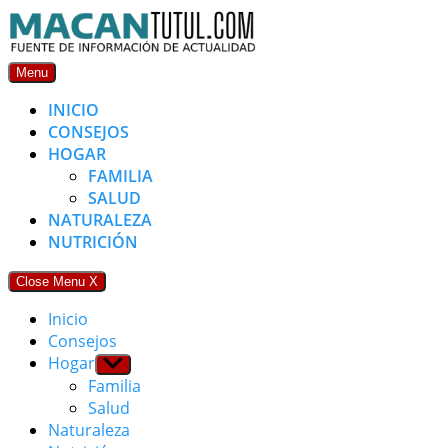
Skip
to
content
Menu
INICIO
CONSEJOS
HOGAR
FAMILIA
SALUD
NATURALEZA
NUTRICIÓN
Close Menu
X
Inicio
Consejos
Hogar
Show
sub
Familia
menu
Salud
Naturaleza