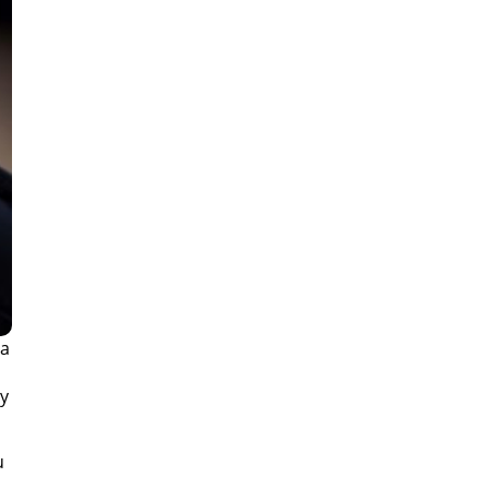
na
 y
u