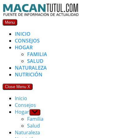
Skip
to
content
Menu
INICIO
CONSEJOS
HOGAR
FAMILIA
SALUD
NATURALEZA
NUTRICIÓN
Close Menu
X
Inicio
Consejos
Hogar
Show
sub
Familia
menu
Salud
Naturaleza