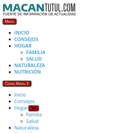
Skip
to
content
Menu
INICIO
CONSEJOS
HOGAR
FAMILIA
SALUD
NATURALEZA
NUTRICIÓN
Close Menu
X
Inicio
Consejos
Hogar
Show
sub
Familia
menu
Salud
Naturaleza