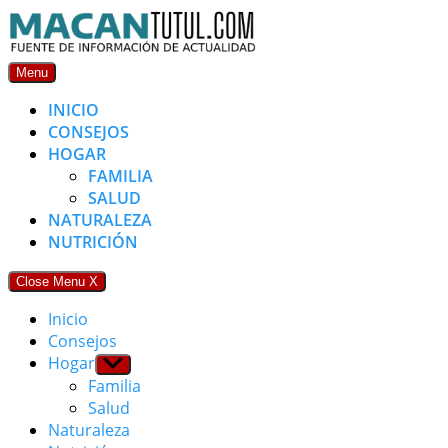
Skip
to
content
Menu
INICIO
CONSEJOS
HOGAR
FAMILIA
SALUD
NATURALEZA
NUTRICIÓN
Close Menu
X
Inicio
Consejos
Hogar
Show
sub
Familia
menu
Salud
Naturaleza