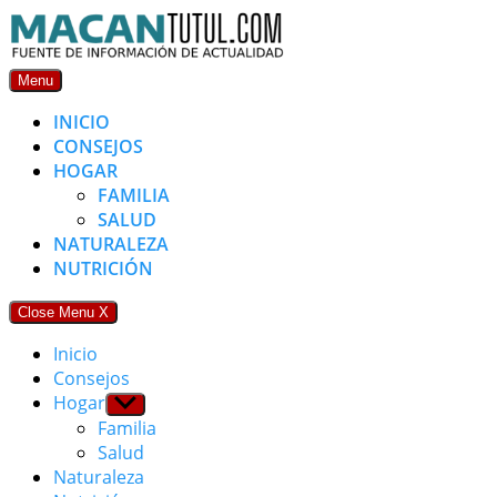
Skip
to
content
Menu
INICIO
CONSEJOS
HOGAR
FAMILIA
SALUD
NATURALEZA
NUTRICIÓN
Close Menu
X
Inicio
Consejos
Hogar
Show
sub
Familia
menu
Salud
Naturaleza