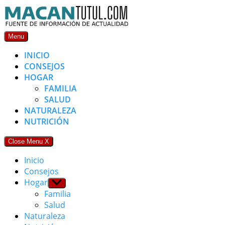
Skip
to
content
Menu
INICIO
CONSEJOS
HOGAR
FAMILIA
SALUD
NATURALEZA
NUTRICIÓN
Close Menu
X
Inicio
Consejos
Hogar
Show
sub
Familia
menu
Salud
Naturaleza