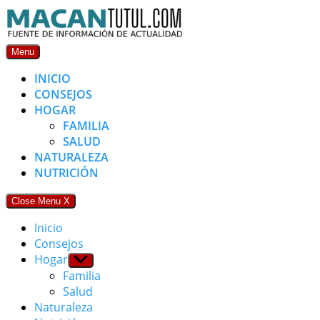
Skip
to
content
Menu
INICIO
CONSEJOS
HOGAR
FAMILIA
SALUD
NATURALEZA
NUTRICIÓN
Close Menu
X
Inicio
Consejos
Hogar
Show
sub
Familia
menu
Salud
Naturaleza