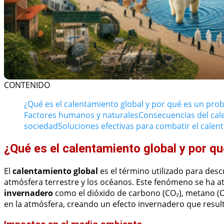
CONTENIDO
¿Qué es el calentamiento global y por qué es un pro
Factores humanos y naturales
Consecuencias del cal
sociedad
Soluciones efectivas para combatir el calent
¿Qué es el calentamiento global y por q
El
calentamiento global
es el término utilizado para des
atmósfera terrestre y los océanos. Este fenómeno se ha a
invernadero
como el dióxido de carbono (CO₂), metano (CH
en la atmósfera, creando un efecto invernadero que resul