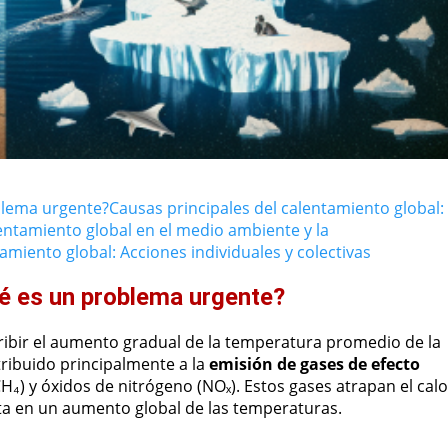
blema urgente?
Causas principales del calentamiento global:
entamiento global en el medio ambiente y la
amiento global: Acciones individuales y colectivas
ué es un problema urgente?
cribir el aumento gradual de la temperatura promedio de la
tribuido principalmente a la
emisión de gases de efecto
₄) y óxidos de nitrógeno (NOₓ). Estos gases atrapan el calo
ta en un aumento global de las temperaturas.