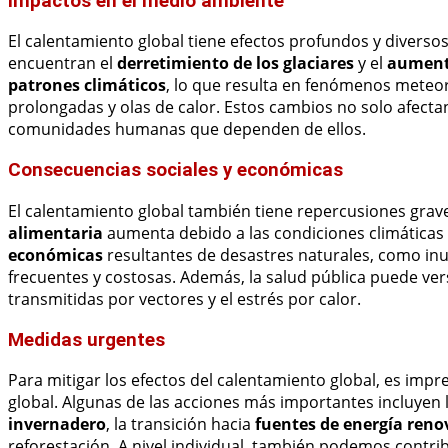
Impactos en el medio ambiente
El calentamiento global tiene efectos profundos y diversos
encuentran el
derretimiento de los glaciares
y el
aumento
patrones climáticos
, lo que resulta en fenómenos mete
prolongadas y olas de calor. Estos cambios no solo afectan 
comunidades humanas que dependen de ellos.
Consecuencias sociales y económicas
El calentamiento global también tiene repercusiones grave
alimentaria
aumenta debido a las condiciones climáticas 
económicas
resultantes de desastres naturales, como inu
frecuentes y costosas. Además, la salud pública puede 
transmitidas por vectores y el estrés por calor.
Medidas urgentes
Para mitigar los efectos del calentamiento global, es imp
global. Algunas de las acciones más importantes incluyen 
invernadero
, la transición hacia
fuentes de energía reno
reforestación. A nivel individual, también podemos contr