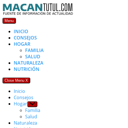
Skip
to
content
Menu
INICIO
CONSEJOS
HOGAR
FAMILIA
SALUD
NATURALEZA
NUTRICIÓN
Close Menu
X
Inicio
Consejos
Hogar
Show
sub
Familia
menu
Salud
Naturaleza