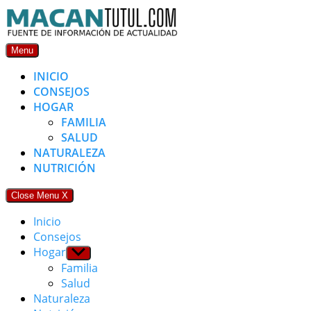
Skip
to
content
Menu
INICIO
CONSEJOS
HOGAR
FAMILIA
SALUD
NATURALEZA
NUTRICIÓN
Close Menu
X
Inicio
Consejos
Hogar
Show
sub
Familia
menu
Salud
Naturaleza