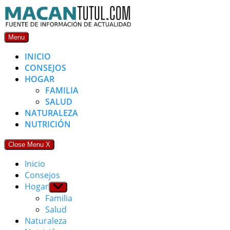
Skip
to
content
Menu
INICIO
CONSEJOS
HOGAR
FAMILIA
SALUD
NATURALEZA
NUTRICIÓN
Close Menu
X
Inicio
Consejos
Hogar
Show
sub
Familia
menu
Salud
Naturaleza