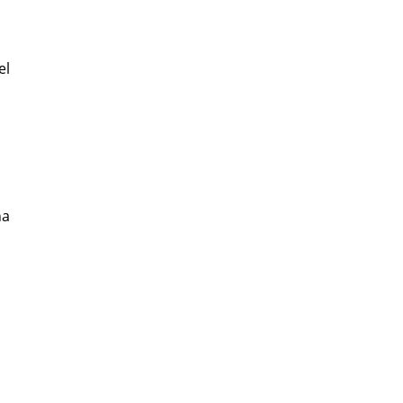
el
na